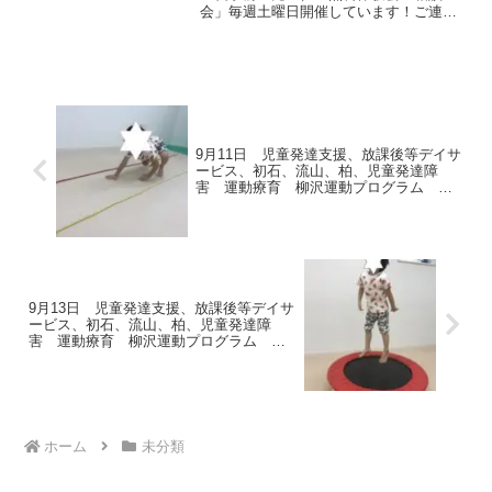
会」毎週土曜日開催しています！ご連
症 ADHD アスペルガー症候群
絡、お待ちしております。※尚、７/２
３・８/１３の受付は終了いたしました。
今日もこども達は元気いっぱいでした！
本日の運動あそびの様子はこ...
9月11日 児童発達支援、放課後等デイサ
ービス、初石、流山、柏、児童発達障
害 運動療育 柳沢運動プログラム こ
ども発達気になる 発達障害 放デイ
9月13日 児童発達支援、放課後等デイサ
ービス、初石、流山、柏、児童発達障
害 運動療育 柳沢運動プログラム こ
ども発達気になる 発達障害 放デイ
ホーム
未分類