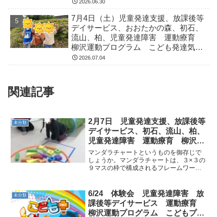
気になる 発達障害 放デイ 自閉
2026.06.30
症 ADHD アスペルガー症候
7月4日（土）児童発達支援、放課後等
デイサービス、おおたかの森、初石、
流山、柏、児童発達障害 運動療育
柳沢運動プログラム こども発達気に
なる 発達障害 放デイ 自閉症
2026.07.04
ADHD アスペルガー症候
関連記事
2月7日 児童発達支援、放課後等
未分類
デイサービス、初石、流山、柏、
児童発達障害 運動療育 柳沢運
動プログラム こども発達気にな
マンダラチャートというものを御存じで
る 発達障害 放デ
しょうか。マンダラチャートは、３×３の
９マスの枠で構成されるフレームワーク
で、「自分の目標を明確にして、それを
達成するための必要な要素」を書きだし
ていくものです。１９７９年に経営コン
6/24 体験会 児童発達障害 放
未分類
サルティング会社の松村...
課後等デイサービス 運動療育
柳沢運動プログラム こどもプラ