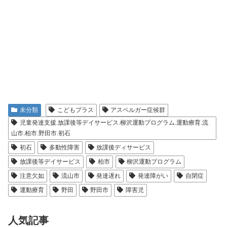
未分類
こどもプラス
アスペルガー症候群
児童発達支援.放課後等デイサービス.柳沢運動プログラム.運動療育.流
山市.柏市.野田市.初石
初石
多動性障害
放課後ディサービス
放課後等デイサービス
柏市
柳沢運動プログラム
注意欠如
流山市
発達遅れ
発達障がい
自閉症
運動療育
野田
野田市
障害児
人気記事