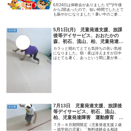
ス（児童発達支援 放課後等デイ
6月24日は体験会がありました !(^^)!午後
サービス 発達気になる 発達
から2部あったので、短い時間でしたとて
も賑やかになりました！暑い中のご参加
障害 放デイ 自閉症 学習障
ありがとうございましたお子さんたちと
害 LD ADHD アスペルガー症候
運動ができて、私たちも楽しく、笑顔が
群）発達障害 流山市 柏市
たくさん見られて嬉しかったです♡♡み
5月1日(月) 児童発達支援、放課
未分類
んなはたく...
後等デイサービス、おおたかの
森、初石、流山、柏、児童発達障
害 運動療育 柳沢運動プログラ
カラッと晴れてとても気持ちの良い気候
ム こども発達気になる 発達障
になりました。朝・夜は冷えますが日中
はとても暑く、あっという間に夏が来そ
害 放デイ 自閉症 ADHD ア
うですね！今日の子どもたちの活動の様
スペルガー症候群
子です。《AM児発》＜１回目サーキット
＞◎くま手のひらを床に付けおしりを高
く上げて移動していきま...
7月13日 児童発達支援、放課後
未分類
等デイサービス、初石、流山、
柏、児童発達障害 運動療育 柳
沢運動プログラム こども発達気
７月～８月期間限定（児童発達支援２歳
になる 発達障害 放デイ 自閉
～就学前の児童）「無料体験会＆相談