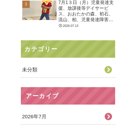
7月1３日（月）児童発達支
る 発達障害 放デイ 自
援、放課後等デイサービ
閉症 ADHD アスペルガ
ス、おおたかの森、初石、
ー症候
流山、柏、児童発達障害
運動療育 柳沢運動プログ
2026.07.13
ラム こども発達気にな
る 発達障害 放デイ 自
閉症 ADHD アスペルガ
カテゴリー
ー症候
未分類
アーカイブ
2026年7月