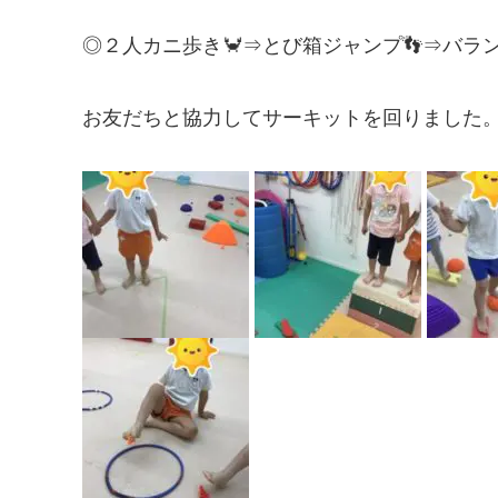
◎２人カニ歩き🦀⇒とび箱ジャンプ👣⇒バ
お友だちと協力してサーキットを回りました。