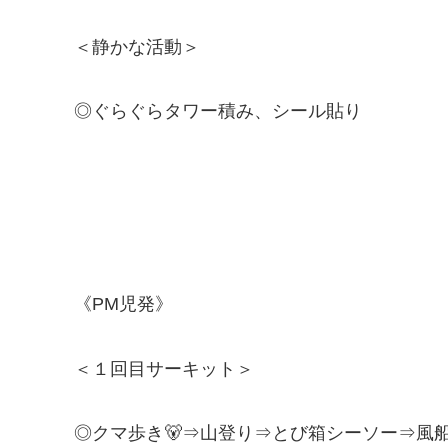
＜静かな活動＞
◎ぐらぐらタワー積み、シール貼り
《PM児発》
＜１回目サーキット＞
◎クマ歩き🐻⇒山登り⇒とび箱シーソー⇒風船