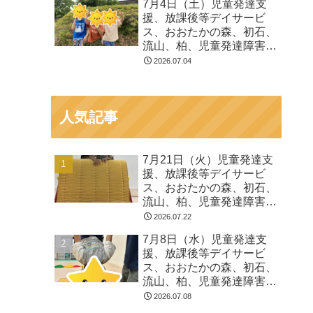
7月4日（土）児童発達支
る 発達障害 放デイ 自
援、放課後等デイサービ
閉症 ADHD アスペルガ
ス、おおたかの森、初石、
ー症候
流山、柏、児童発達障害
運動療育 柳沢運動プログ
2026.07.04
ラム こども発達気にな
る 発達障害 放デイ 自
閉症 ADHD アスペルガ
人気記事
ー症候
7月21日（火）児童発達支
援、放課後等デイサービ
ス、おおたかの森、初石、
流山、柏、児童発達障害
運動療育 柳沢運動プログ
2026.07.22
ラム こども発達気にな
7月8日（水）児童発達支
る 発達障害 放デイ 自
援、放課後等デイサービ
閉症 ADHD アスペルガ
ス、おおたかの森、初石、
ー症候
流山、柏、児童発達障害
運動療育 柳沢運動プログ
2026.07.08
ラム こども発達気にな