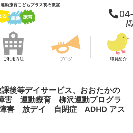
 運動療育こどもプラス初石教室
04
【平日
【その
ご利用方法
ブログ
職員紹介
援、放課後等デイサービス、おおたかの
障害 運動療育 柳沢運動プログラ
害 放デイ 自閉症 ADHD アス