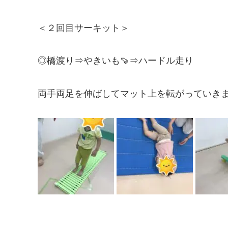
＜２回目サーキット＞
◎橋渡り⇒やきいも🍠⇒ハードル走り
両手両足を伸ばしてマット上を転がっていき