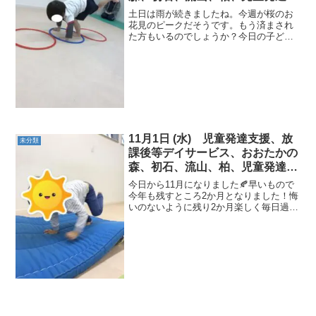
害 運動療育 柳沢運動プログラ
土日は雨が続きましたね。今週が桜のお
ム こども発達気になる 発達障
花見のピークだそうです。もう済まされ
た方もいるのでしょうか？今日の子ども
害 放デイ 自閉症 ADHD ア
たちの活動の様子です。≪AM児発≫＜１
スペルガー症候群
回目サーキット＞◎フープ くまくまさ
んになって進もう！ ◎前転くまさんの
ポーズから、ころり...
11月1日 (水) 児童発達支援、放
未分類
課後等デイサービス、おおたかの
森、初石、流山、柏、児童発達障
害 運動療育 柳沢運動プログラ
今日から11月になりました🍂早いもので
ム こども発達気になる 発達障
今年も残すところ2か月となりました！悔
いのないように残り2か月楽しく毎日過ご
害 放デイ 自閉症 ADHD ア
しましょう😁✨今日の子どもたちの活動
スペルガー症候群
様子です。《AM児発》◎片足くま🐻⇒鉄
棒（リンゴ🍎）⇒カップタッチカンガル
ー🦘でこぼこ道を...