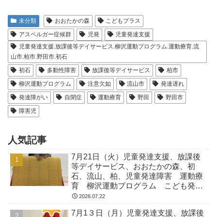
未分類
おおたかの森
こどもプラス
アスペルガー症候群
児発
児童発達支援
児童発達支援.放課後等デイサービス.柳沢運動プログラム.運動療育.流
山市.柏市.野田市.初石
初石
多動性障害
放課後等デイサービス
柏市
柳沢運動プログラム
注意欠如
流山市
発達遅れ
発達障がい
自閉症
運動療育
野田
野田市
障害児
人気記事
7月21日（火）児童発達支援、放課後
等デイサービス、おおたかの森、初
石、流山、柏、児童発達障害 運動療
育 柳沢運動プログラム こども発達
気になる 発達障害 放デイ 自閉
2026.07.22
症 ADHD アスペルガー症候
7月1３日（月）児童発達支援、放課後