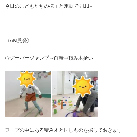
今日のこどもたちの様子と運動です🏃‍♂️⭐
《AM児発》
◎グーパージャンプ⇒前転⇒積み木拾い
フープの中にある積み木と同じものを探しておきます。