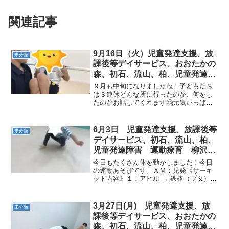
関連記事
9月16日（火）児童発達支援、放
未分類
課後等デイサービス、おおたかの
森、初石、流山、柏、児童発達ラ
ム こども障害 運動療育 柳沢
９月も中旬になりましたね！子どもたち
運動プログ発達気になる 発達障
は３連休どんな所に行ったのか、何をし
たのかお話してくれます🤗元気いっぱい
害 放デイ 自閉症 ADHD ア
で、運動を頑張っている子どもたちの様
スペルガー症候
子をお届けいたします😄≪AM児発≫◎り
んごから逆上がり リンゴになった状態か
6月3日 児童発達支援、放課後等
未分類
ら逆上がりを行っても...
デイサービス、初石、流山、柏、
児童発達障害 運動療育 柳沢運
動プログラム こども発達気にな
今日もたくさん体を動かしました！今日
る 発達障害 放デ
の運動あそびです。ＡＭ：児発《サーキ
ット内容》１：アヒル → 鉄棒（ブタ）→
カンガルー２：クマ → 平均台 → かけっ
こ◎アヒル 手を大きく広げて、アヒル
さん！難しかったけどバランス取りなが
3月27日(月) 児童発達支援、放
未分類
ら頑張ったね...
課後等デイサービス、おおたかの
森、初石、流山、柏、児童発達障