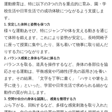
運動療育は、特に以下の3つの力を重点的に育み、園・学
校生活や日常生活での成功体験につながるよう支援しま
す。
1. 安定した体幹と姿勢を保つ力
様々な運動あそび、特にジャンプや体を支える動きを通じ
て体幹を鍛えます。これにより姿勢が安定し、長時間椅子
に座って授業に集中したり、落ち着いて物事に取り組んだ
りする力につながります。
2. バランス感覚と身体を巧みに操る力
バランスを取る、道具を操作するなど、身体の各部位を協
応させる運動は、平衡感覚や巧緻性(手先の器用さ)を養い
ます。その結果、「文字を丁寧に書く」「ハサミや箸を上
手に使う」といった、学習や日常生活で求められる細かな
動作の質が向上します。
3. 空間や自分の身体を認識し、感覚を整理する力
ぶら下がる、回転するなど、多様な感覚刺激を取り入れた